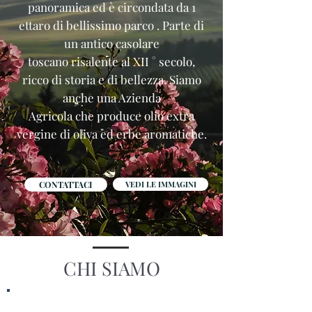
panoramica ed è circondata da 1
ettaro di bellissimo parco . Parte di
un antico casolare
toscano risalente al XII ° secolo,
ricco di storia e di bellezza. Siamo
anche una Azienda
Agricola che produce olio extra
vergine di oliva ed erbe aromatiche.
CONTATTACI
VEDI LE IMMAGINI
CHI SIAMO